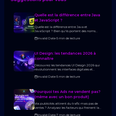
Quelle est la différence entre Java
et JavaScript ?
Quelle est la différence entre Java et
JavaScript ? Bien qu'ils portent des noms
similaires, ces deux langages répondent à des
Invalid Date
•
5 min de lecture
besoins très différents. Ce guide complet
compare Java et JavaScript, explique leur
fonctionnement, leurs avantages, leurs cas
d'utilisation (frontend, backend, applications
UI Design: les tendances 2026 à
Android, logiciels d'entreprise, API, etc.) et
connaître
vous aide à choisir le langage le plus adapté à
votre projet ou à votre apprentissage de la
Découvrez les tendances UI Design 2026 qui
programmation.
révolutionnent les interfaces digitales et
explorez les nouvelles expériences immersives,
Invalid Date
•
5 min de lecture
interactives et intelligentes qui vont
transformer la manière dont les utilisateurs
naviguent et interagissent en ligne.
Pourquoi tes Ads ne vendent pas?
(même avec un bon produit)
Vos publicités attirent du trafic mais pas de
ventes ? Analysez les facteurs qui freinent la
conversion et découvrez comment améliorer
Invalid Date
•
7 min de lecture
vos performances.