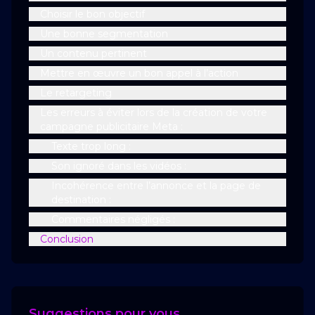
Choisir le bon objectif
Une bonne segmentation
Un contenu pertinent
Mettre en œuvre un bon appel à l’action
Le retargeting
Les erreurs à éviter lors de la création de votre
campagne publicitaire Meta :
Texte trop long :
Son ignoré dans les vidéos :
Incohérence entre l’annonce et la page de
destination :
Commentaires négligés :
Conclusion
Suggestions pour vous