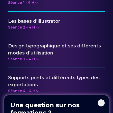
Séance
1
-
4
H
Les bases d'Illustrator
Séance
2
-
4
H
Design typographique et ses différents
modes d’utilisation
Séance
3
-
4
H
Supports prints et différents types des
exportations
Séance
4
-
4
H
Une question sur nos
Les bases de Photoshop
formations ?