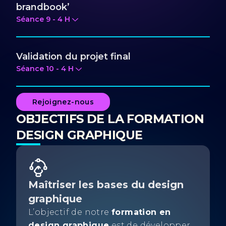
brandbook’
Séance
9
-
4
H
Validation du projet final
Séance
10
-
4
H
Rejoignez-nous
OBJECTIFS DE LA FORMATION
DESIGN GRAPHIQUE
Maîtriser les bases du design
graphique
L’objectif de notre
formation en
design graphique
est de développer