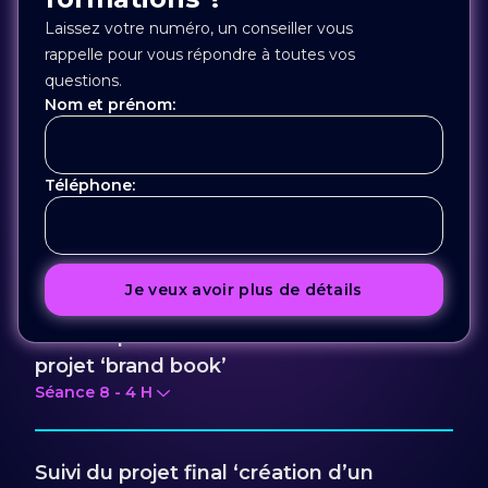
Séance
5
-
4
H
Laissez votre numéro, un conseiller vous
rappelle pour vous répondre à toutes vos
questions.
Adobe Photoshop et traitement image
Nom et prénom:
Séance
6
-
4
H
Téléphone:
Montage photos et combinaison
photoshop+illustrator
Séance
7
-
4
H
Je veux avoir plus de détails
Outils rapides et commencement du
projet ‘brand book’
Séance
8
-
4
H
Suivi du projet final ‘création d’un