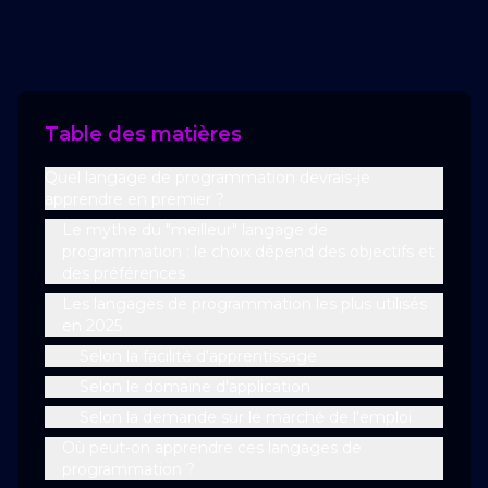
Table des matières
Quel langage de programmation devrais-je
apprendre en premier ?
Le mythe du "meilleur" langage de
programmation : le choix dépend des objectifs et
des préférences
Les langages de programmation les plus utilisés
en 2025
Selon la facilité d'apprentissage
Selon le domaine d'application
Selon la demande sur le marché de l'emploi
Où peut-on apprendre ces langages de
programmation ?