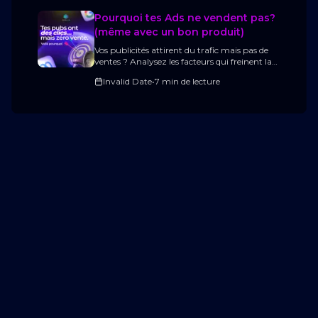
naviguent et interagissent en ligne.
Pourquoi tes Ads ne vendent pas?
(même avec un bon produit)
Vos publicités attirent du trafic mais pas de
ventes ? Analysez les facteurs qui freinent la
conversion et découvrez comment améliorer
Invalid Date
•
7 min de lecture
vos performances.