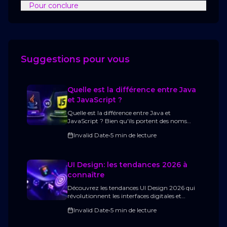
Pour conclure
Suggestions pour vous
Quelle est la différence entre Java
et JavaScript ?
Quelle est la différence entre Java et
JavaScript ? Bien qu'ils portent des noms
similaires, ces deux langages répondent à des
Invalid Date
•
5 min de lecture
besoins très différents. Ce guide complet
compare Java et JavaScript, explique leur
fonctionnement, leurs avantages, leurs cas
d'utilisation (frontend, backend, applications
UI Design: les tendances 2026 à
Android, logiciels d'entreprise, API, etc.) et
connaître
vous aide à choisir le langage le plus adapté à
votre projet ou à votre apprentissage de la
Découvrez les tendances UI Design 2026 qui
programmation.
révolutionnent les interfaces digitales et
explorez les nouvelles expériences immersives,
Invalid Date
•
5 min de lecture
interactives et intelligentes qui vont
transformer la manière dont les utilisateurs